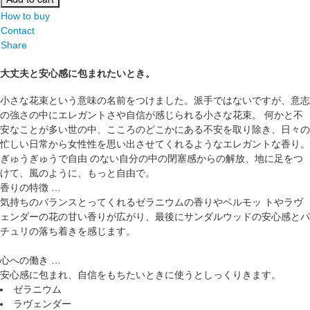
How to buy
Contact
Share
大丈夫と安心感に包まれたいとき。
小さな花束という意味の名前をつけました。派手ではないですが、意志
の強さの中にエレガントさや自信が感じられる小さな花束。 何かと不
安なことが多い世の中、こころのどこかにある不安を取り除き、日々の
忙しい日常から女性性を思い出させてくれるようなエレガントな香り。
ぎゅうぎゅうで自由 のない自分の中の閉塞感からの解放、地に足をつ
けて、風のように、もっと自由で。
香りの特徴 …
気持ちのバランスとってくれるゼラニウムの香りやベルモッ トやラヴ
ェンダーの花の甘い香りが広がり、最後にサンダルウッドの安心感とパ
チュリの落ち着きを感じます。
心への働き …
安心感に包まれ、自信をもちたいときに使うとしっくりきます。
ゼラニウム
ラヴェンダー