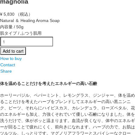
magnolia
¥
5,830
（税込）
Natural ＆ Healing Aroma Soap
内容量 / 50g
肌タイプ / ふつう肌用
How to buy
Contact
Share
体を温めることだけを考えたエネルギーの高い石鹸
ホーリーバジル、ペパーミント、レモングラス、ジンジャー、体を温め
ることだけを考えたハーブをブレンドしてエネルギーの高い黒ニンニ
ク、ビーツ、それらにハイビスカス、カレンデュラ、ローズペタル、花
のエネルギーも加え、力強くそれでいて優しい石鹸になりました。体を
洗うだけで、体がポッと温まります。血流が良くなり、体中のエネルギ
ーが回ることで疲れにくく、前向きになれます。ハーブの力で、お肌は
ツルツル、しっとりです。マグノリアフラワーとスパイシーなクロー