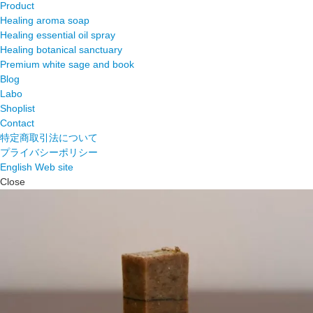
Product
Healing aroma soap
Healing essential oil spray
Healing botanical sanctuary
Premium white sage and book
Blog
Labo
Shoplist
Contact
特定商取引法について
プライバシーポリシー
English Web site
Close