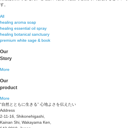
す。
All
healing aroma soap
healing essential oil spray
healing botanical sanctuary
premium white sage & book
Our
Story
More
Our
product
More
“自然とともに生きる” 心地よさを伝えたい
Address
2-11-16, Shikonehigashi,
Kainan Shi, Wakayama Ken,