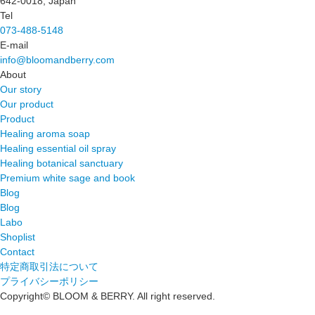
642-0018, Japan
Tel
073-488-5148
E-mail
info@bloomandberry.com
About
Our story
Our product
Product
Healing aroma soap
Healing essential oil spray
Healing botanical sanctuary
Premium white sage and book
Blog
Blog
Labo
Shoplist
Contact
特定商取引法について
プライバシーポリシー
Copyright©︎ BLOOM & BERRY. All right reserved.