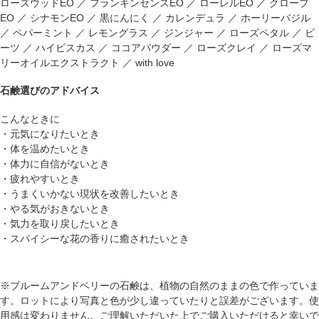
ローズウッドEO ／ フランキンセンスEO ／ ローレルEO ／ クローブ
EO ／ シナモンEO ／ 黒にんにく ／ カレンデュラ ／ ホーリーバジル
／ ペパーミント ／ レモングラス ／ ジンジャー ／ ローズペタル ／ ビ
ーツ ／ ハイビスカス ／ ココアパウダー ／ ローズクレイ ／ ローズマ
リーオイルエクストラクト ／ with love
石鹸選びのアドバイス
こんなときに
・元気になりたいとき
・体を温めたいとき
・体力に自信がないとき
・疲れやすいとき
・うまくいかない現状を改善したいとき
・やる気がおきないとき
・気力を取り戻したいとき
・スパイシーな花の香りに癒されたいとき
※ブルームアンドベリーの石鹸は、植物の自然のままの色で作っていま
す。ロットにより写真と色が少し違っていたりと誤差がございます。使
用感は変わりません。ご理解いただいた上でご購入いただけると幸いで