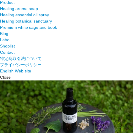
Product
Healing aroma soap
Healing essential oil spray
Healing botanical sanctuary
Premium white sage and book
Blog
Labo
Shoplist
Contact
特定商取引法について
プライバシーポリシー
English Web site
Close