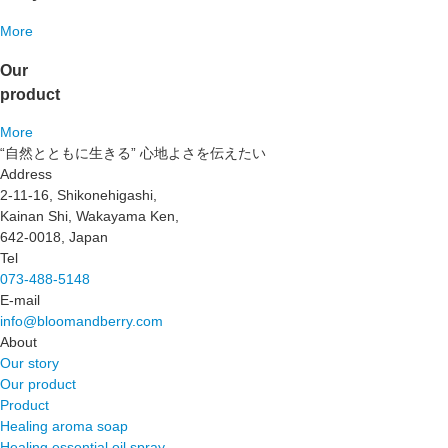
More
Our
product
More
“自然とともに生きる” 心地よさを伝えたい
Address
2-11-16, Shikonehigashi,
Kainan Shi, Wakayama Ken,
642-0018, Japan
Tel
073-488-5148
E-mail
info@bloomandberry.com
About
Our story
Our product
Product
Healing aroma soap
Healing essential oil spray